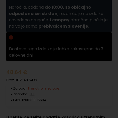
Naročila, oddana
do 10:00, so običajno
odposlana še isti dan
, razen če je na izdelku
navedeno drugače.
Leanpay
obročno plačilo je
na voljo samo
prebivalcem Slovenije
.
Zamuda pri dobavi
Dostava tega izdelka je lahko zakasnjena do 3
delovne dni.
48.64 €
Brez DDV: 48.64 €
Zaloga:
Trenutno ni zaloge
Znamka:
JBL
EAN:
1200130015694
Izberite, če želite dodati v košarico s trenutnim