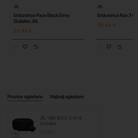
Specification:
JBL
JBL
Endurance Pace Black/Grey
Endurance Run 3 C 
Tip slušalk:
Brezžične (True Wireless)
Slušalke JBL
25.43 €
Barva:
Črna
67.82 €
Zvok:
JBL Deep Bass Sound
Avtonomija baterije:
Do 8 ur (slušalke) + 24 ur
(polnilna škatlica) = skupno 32 ur
Hitro polnjenje:
Da
Odpornost:
IP54 (odporne na prah in pljuske)
Mikrofon:
Da (za prostoročne klice z
VoiceAware)
Povezljivost:
Bluetooth 5.2
Funkcije:
Smart Ambient, TalkThru, podpora za
Pravkar ogledano
Najbolj ogledano
aplikacijo JBL Headphones
Upravljanje:
Dotik na slušalkah
JBL VIBE BUDS 2 črne
slušalke
59.34 €