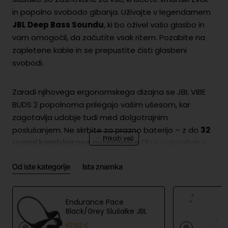
in popolno svobodo gibanja. Uživajte v legendarnem
JBL Deep Bass Soundu
, ki bo oživel vašo glasbo in
vam omogočil, da začutite vsak ritem. Pozabite na
zapletene kable in se prepustite čisti glasbeni
svobodi.
Zaradi njihovega ergonomskega dizajna se JBL VIBE
BUDS 2 popolnoma prilegajo vašim ušesom, kar
zagotavlja udobje tudi med dolgotrajnim
poslušanjem. Ne skrbite za prazno baterijo – z do
32
urami kombinirane avtonomije
(8 ur v slušalkah +
24 ur v polnilni škatlici) boste imeli dovolj energije za
Od iste kategorije
Ista znamka
cel dan. So tudi
odporne na prah in pljuske (IP54
certifikat)
, kar jih dela idealne za šport, potovanja ali
vsakodnevno uporabo, ne glede na vreme.
Endurance Pace
Black/Grey Slušalke JBL
Ostanite povezani in se zavedajte okolice z
67.82 €