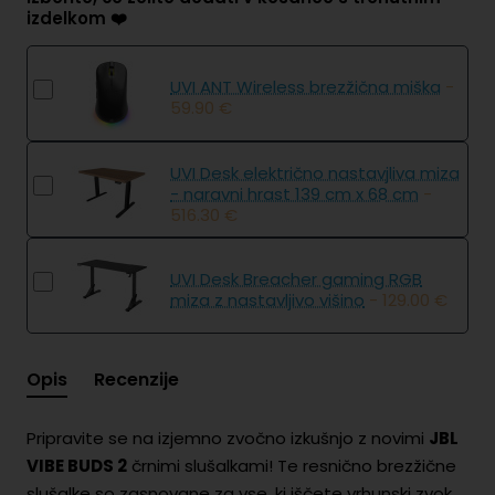
izdelkom ❤️
UVI ANT Wireless brezžična miška
-
59.90 €
UVI Desk električno nastavjliva miza
- naravni hrast 139 cm x 68 cm
-
516.30 €
UVI Desk Breacher gaming RGB
miza z nastavljivo višino
- 129.00 €
Opis
Recenzije
Pripravite se na izjemno zvočno izkušnjo z novimi
JBL
VIBE BUDS 2
črnimi slušalkami! Te resnično brezžične
slušalke so zasnovane za vse, ki iščete vrhunski zvok