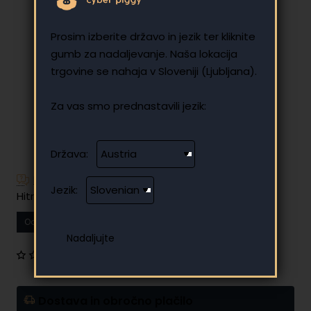
Prosim izberite državo in jezik ter kliknite
gumb za nadaljevanje. Naša lokacija
trgovine se nahaja v Sloveniji (Ljubljana).
Za vas smo prednastavili jezik:
Država:
Imate dodatna vprašanja?
Jezik:
Hitro in enostavno obročno plačilo
Od
10.80 €
Vaš mesečni obrok
0 mnenj
•
Napišite mnenje
Dostava in obročno plačilo