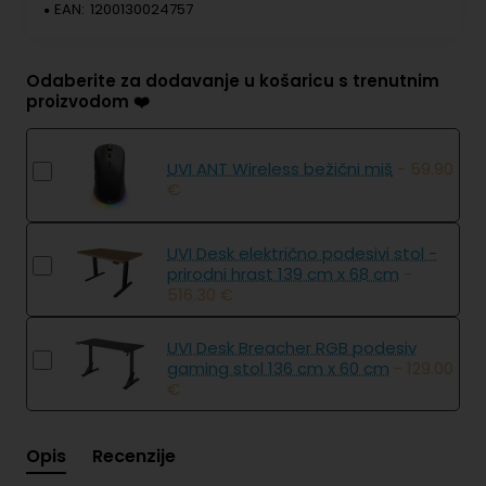
EAN:
1200130024757
Odaberite za dodavanje u košaricu s trenutnim
proizvodom ❤️
UVI ANT Wireless bežični miš
- 59.90
€
UVI Desk električno podesivi stol -
prirodni hrast 139 cm x 68 cm
-
516.30 €
UVI Desk Breacher RGB podesiv
gaming stol 136 cm x 60 cm
- 129.00
€
Opis
Recenzije