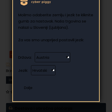
Molimo odaberite zemlju i jezik te kliknite
gumb za nastavak. Naša trgovina se
nalazi u Sloveniji (Ljubljana).
Za vas smo unaprijed postavili jezik:
-27%
Država:
Imate dodatnih pitanja?
Jezik:
Brzo i jednostavno plaćanje na rate
Od
14.46 €
Vaša mjesečna rata
0 recenzija
•
Napišite recenziju
Dostava i obročna plaćanja