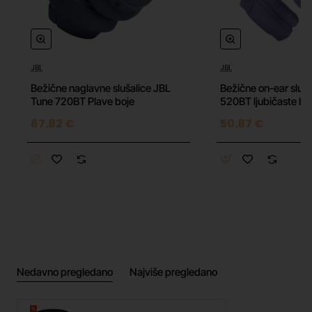
Povezivost:
Bežična Bluetooth veza
Vodootpornost:
IPX7 vodootporne i otporne na
znoj
Prianjanje:
Ergonomične TwistLock™ &
JBL
JBL
FlexSoft™ tehnologije za sigurno prianjanje
Bežične naglavne slušalice JBL
Bežične on-ear sluš
Trajanje baterije:
Do 10 sati reprodukcije
Tune 720BT Plave boje
520BT ljubičaste bo
Kontrole:
Intuitivne kontrole na dodir
67.82 €
50.87 €
Mikrofon:
Integriran za hands-free pozive
Boja:
Crna i limeta
Nedavno pregledano
Najviše pregledano