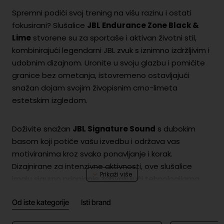
Spremni podići svoj trening na višu razinu i ostati
fokusirani? Slušalice
JBL Endurance Zone Black &
Lime
stvorene su za sportaše i aktivan životni stil,
kombinirajući legendarni JBL zvuk s iznimno izdržljivim i
udobnim dizajnom. Uronite u svoju glazbu i pomičite
granice bez ometanja, istovremeno ostavljajući
snažan dojam svojim živopisnim crno-limeta
estetskim izgledom.
Doživite snažan
JBL Signature Sound
s dubokim
basom koji potiče vašu izvedbu i održava vas
motiviranima kroz svako ponavljanje i korak.
Dizajnirane za intenzivne aktivnosti, ove slušalice
imaju sigurno prianjanje zahvaljujući tehnologijama
TwistLock™
i
FlexSoft™
, osiguravajući da ostanu
Od iste kategorije
Isti brand
udobno na mjestu bez obzira na to koliko je vaš
trening naporan. Osim toga, s
IPX7 vodootpornom