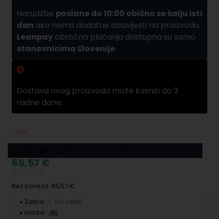
Narudžbe
poslane do 10:00 obično se šalju isti
dan
ako nema dodatne obavijesti na proizvodu.
Leanpay
obročna plaćanja dostupna su samo
stanovnicima Slovenije
.
Zamuda pri dobavama
Dostava ovog proizvoda može kasniti do 3
radne dane.
-27%
Najniža cijena prošlih 180 dana: 114.18 €
65,57 €
90,34 €
Bez poreza: 65,57 €
Zaliha:
✅ Na zalihi
Marka:
JBL